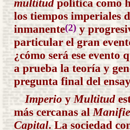
multitud
política como 
los tiempos imperiales
d
(2)
inmanente
y progresi
particular el gran even
¿cómo será ese evento q
a prueba la teoría y ge
pregunta final del ensay
Imperio
y
Multitud
es
más cercanas al
Manifie
Capital
. La sociedad co