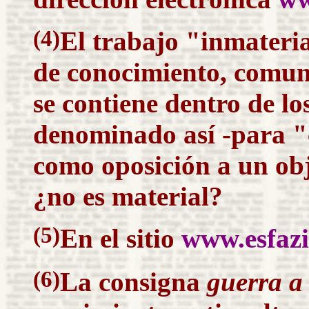
(4)
El trabajo "inmateria
de conocimiento, comuni
se contiene dentro de lo
denominado así -para "
como
oposición
a un obj
¿no es material?
(5)
En el sitio
www.esfazi
(6)
La consigna
guerra a