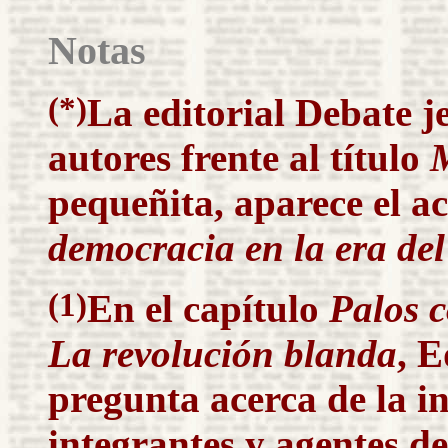
Notas
(*)
La editorial
Debate
je
autores frente al título
M
pequeñita, aparece
el a
democracia en
la era
del
(1)
En el capítulo
Palos 
La revolución blanda
, E
pregunta acerca de la i
integrantes y agentes d