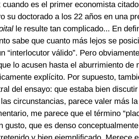
x cuando es el primer economista citad
vo su doctorado a los 22 años en una pr
ital
le resulte tan complicado... En defi
anto sabe que cuanto más lejos se posic
un “interlocutor válido”. Pero obviamen
que lo acusen hasta el aburrimiento de 
icamente explícito. Por supuesto, tamb
ral del ensayo: que estaba bien discuti
las circunstancias, parece valer más la 
entario, me parece que el término “plac
on gusto, que es denso conceptualmente
tretenido y bien ejemplificado. Merece 