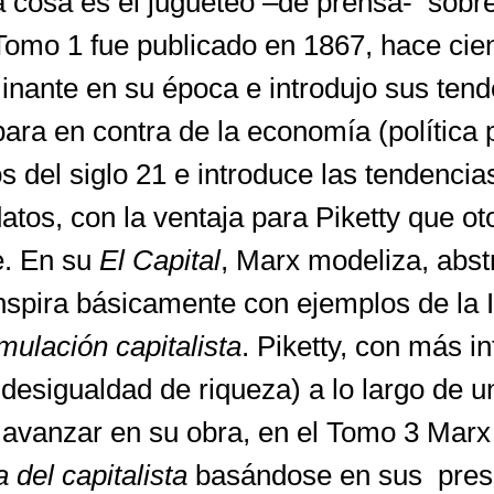
tra cosa es el jugueteo –de prensa- sobr
Tomo 1 fue publicado en 1867, hace cie
ominante en su época e introdujo sus te
 para en contra de la economía (polític
os del siglo 21 e introduce las tendenc
tos, con la ventaja para Piketty que oto
e. En su
El Capital
, Marx modeliza, abstr
spira básicamente con ejemplos de la In
ulación capitalista
. Piketty, con más i
desigualdad de riqueza) a lo largo de u
Al avanzar en su obra, en el Tomo 3 Mar
 del capitalista
basándose en sus presu