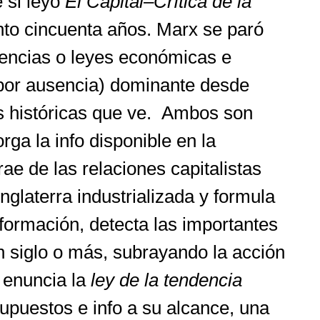
e si leyó
El Capital
–
Crítica de la
nto cincuenta años. Marx se paró
ndencias o leyes económicas e
a por ausencia) dominante desde
ias históricas que ve. Ambos son
rga la info disponible en la
ae de las relaciones capitalistas
glaterra industrializada y formula
nformación, detecta las importantes
n siglo o más, subrayando la acción
x enuncia la
ley de la tendencia
puestos e info a su alcance, una